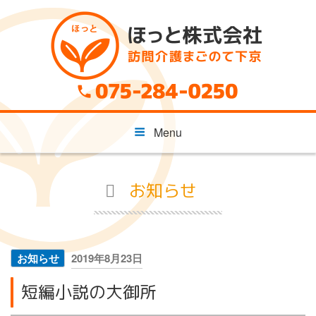
コ
ン
テ
ン
ツ
へ
ス
キ
Menu
ッ
プ
お知らせ
投
お知らせ
2019年8月23日
稿
短編小説の大御所
日: