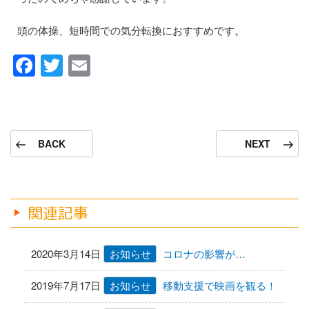
頭の体操、短時間での気分転換におすすめです。
F
T
E
a
wi
m
c
tt
ail
e
er
投
前
次
BACK
NEXT
b
稿
の
の
ナ
o
投
投
稿
稿
ビ
o
ゲ
関連記事
k
ー
シ
2020年3月14日
お知らせ
コロナの影響が…
ョ
2019年7月17日
お知らせ
移動支援で映画を観る！
ン