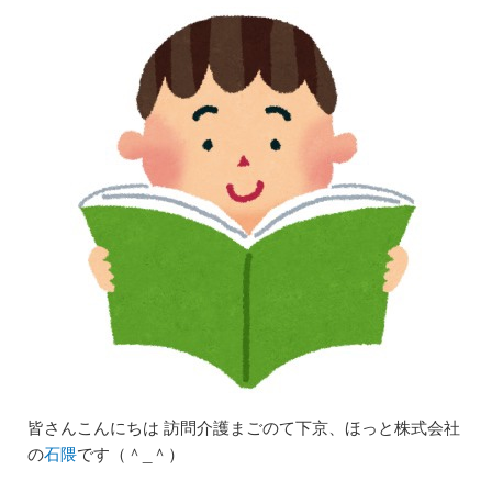
皆さんこんにちは 訪問介護まごのて下京、ほっと株式会社
の
石隈
です（＾_＾）