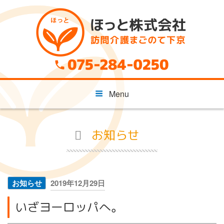
コ
ン
テ
ン
ツ
へ
ス
キ
Menu
ッ
プ
お知らせ
投
お知らせ
2019年12月29日
稿
いざヨーロッパへ。
日: