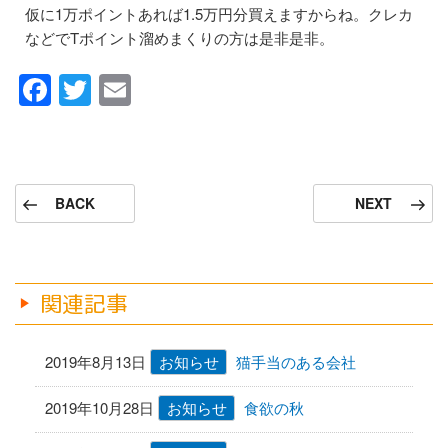
仮に1万ポイントあれば1.5万円分買えますからね。クレカ
などでTポイント溜めまくりの方は是非是非。
F
T
E
a
wi
m
c
tt
ail
e
er
投
前
次
BACK
NEXT
b
稿
の
の
ナ
o
投
投
稿
稿
ビ
o
ゲ
関連記事
k
ー
シ
2019年8月13日
お知らせ
猫手当のある会社
ョ
2019年10月28日
お知らせ
食欲の秋
ン