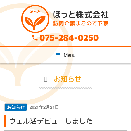
コ
ン
テ
ン
ツ
へ
ス
キ
Menu
ッ
プ
お知らせ
投
お知らせ
2021年2月21日
稿
ウェル活デビューしました
日: