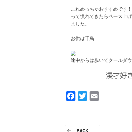
これめっちゃおすすめです！
って慣れてきたらペース上げ
ました。
お供は千鳥
途中からは歩いてクールダウ
漫才好
F
T
E
a
wi
m
c
tt
ail
e
er
投
前
BACK