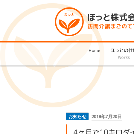
コ
ン
テ
ン
ツ
へ
ス
Home
ほっとの仕
キ
Works
ッ
プ
投
お知らせ
2019年7月20日
稿
日:
4ヶ月で10キロダ