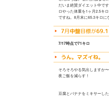
だいま絶賛ダイエット中です！
ロやった体重を1ヶ月2.5キ
ですね。8月末に65.3キロ
7
月
中盤
目標が
69.1
7/17時点で71キロ
うん。マズイね。
そろそろやる気出しますか〜
夜ご飯を減らす！
豆腐とバナナをミキサーした