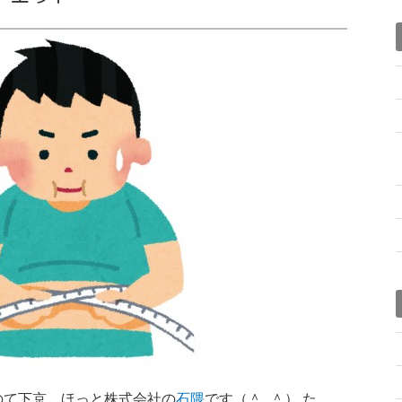
のて下京、ほっと株式会社の
石隈
です（＾_＾） た