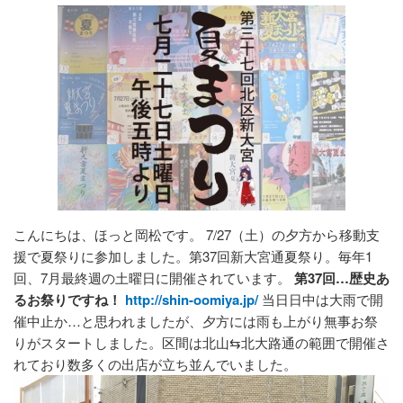
こんにちは、ほっと岡松です。 7/27（土）の夕方から移動支
援で夏祭りに参加しました。第37回新大宮通夏祭り。毎年1
回、7月最終週の土曜日に開催されています。
第37回…歴史あ
るお祭りですね！
http://shin-oomiya.jp/
当日日中は大雨で開
催中止か…と思われましたが、夕方には雨も上がり無事お祭
りがスタートしました。区間は北山⇆北大路通の範囲で開催さ
れており数多くの出店が立ち並んでいました。