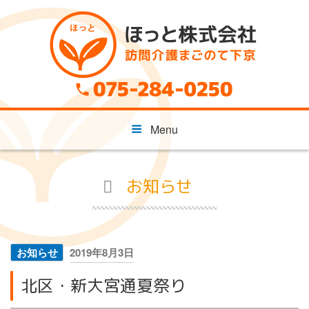
コ
ン
テ
ン
ツ
へ
ス
キ
Menu
ッ
プ
お知らせ
投
お知らせ
2019年8月3日
稿
北区・新大宮通夏祭り
日: