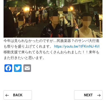
今年は見られなかったのですが…民族楽器？のサンバ大行進
も祭りを盛り上げてくれます。
https://youtu.be/1tFKmNJ-KrI
移動支援で来られてる方もたくさんおられました！！来年も
また行きたいと思います。
F
T
E
a
wi
m
c
tt
ail
e
er
投
前
次
BACK
NEXT
b
稿
の
の
ナ
o
投
投