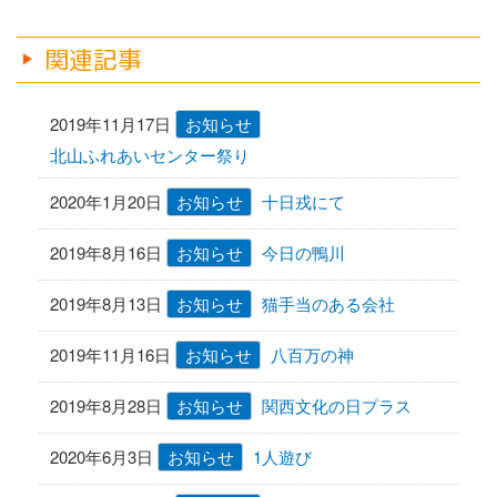
稿
稿
ビ
o
ゲ
関連記事
k
ー
シ
2019年11月17日
お知らせ
ョ
北山ふれあいセンター祭り
ン
2020年1月20日
お知らせ
十日戎にて
2019年8月16日
お知らせ
今日の鴨川
2019年8月13日
お知らせ
猫手当のある会社
2019年11月16日
お知らせ
八百万の神
2019年8月28日
お知らせ
関西文化の日プラス
2020年6月3日
お知らせ
1人遊び