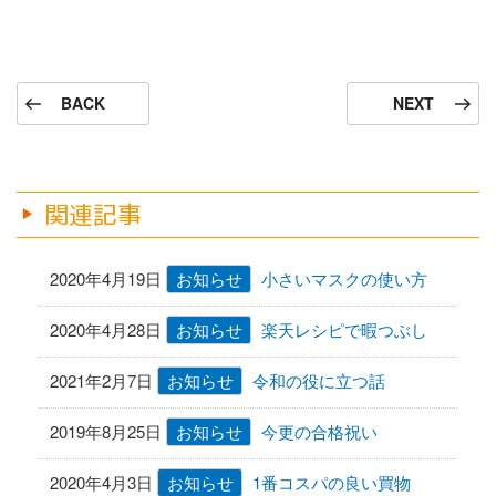
a
wi
m
c
tt
ail
e
er
投
前
次
BACK
NEXT
b
稿
の
の
ナ
o
投
投
稿
稿
ビ
o
ゲ
関連記事
k
ー
シ
2020年4月19日
お知らせ
小さいマスクの使い方
ョ
2020年4月28日
お知らせ
楽天レシピで暇つぶし
ン
2021年2月7日
お知らせ
令和の役に立つ話
2019年8月25日
お知らせ
今更の合格祝い
2020年4月3日
お知らせ
1番コスパの良い買物