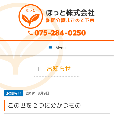
コ
ン
テ
ン
ツ
へ
ス
キ
Menu
ッ
プ
お知らせ
投
お知らせ
2019年8月9日
稿
この世を２つに分かつもの
日: