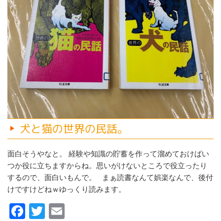
犬と猫の世界の民話。
面白そうやなと。 経験や知識の貯蓄を作って溜めておけばい
つか役に立ちますからね。思いがけないところで役立ったり
するので、面白いもんで。 まぁ読書なんて娯楽なんで、後付
けですけどねｗゆっくり読みます。
F
T
E