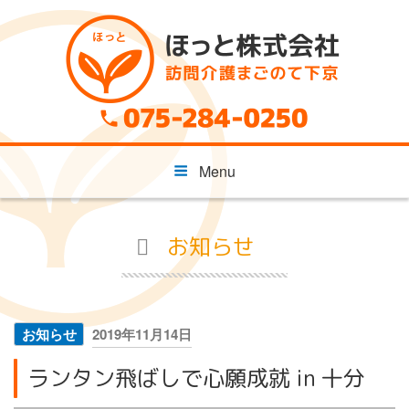
コ
ン
テ
ン
ツ
へ
ス
キ
Menu
ッ
プ
お知らせ
投
お知らせ
2019年11月14日
稿
ランタン飛ばしで心願成就 in 十分
日: