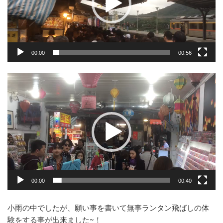
ヤ
ー
00:00
00:56
動
画
プ
レ
ー
ヤ
ー
00:00
00:40
小雨の中でしたが、願い事を書いて無事ランタン飛ばしの体
験をする事が出来ました~！