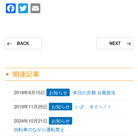
F
T
E
a
wi
m
c
tt
ail
e
er
投
前
次
BACK
NEXT
b
稿
の
の
ナ
o
投
投
稿
稿
ビ
o
ゲ
関連記事
k
ー
シ
2019年8月15日
お知らせ
本日の京都 台風状況
ョ
2019年11月25日
お知らせ
いざ、タイへ！！
ン
2024年10月21日
お知らせ
自転車のながら運転禁止