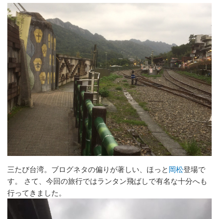
三たび台湾。ブログネタの偏りが著しい、ほっと
岡松
登場で
す。 さて、今回の旅行ではランタン飛ばしで有名な十分へも
行ってきました。