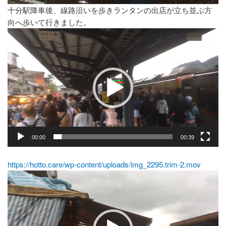
十分駅降車後、線路沿いを歩きランタンの出店が立ち並ぶ方
向へ歩いて行きました。
動
画
プ
レ
ー
ヤ
ー
00:00
00:39
https://hotto.care/wp-content/uploads/img_2295.trim-2.mov
動
画
プ
レ
ー