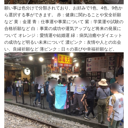
願い事は色分けで分類されており、お好みで1色、4色、9色か
ら選択する事ができます。 赤：健康に関わることや安全祈願
など 黄：金運 青：仕事運や事業について 紫：学業運や試験の
合格祈願など 白：事業の成功や運気アップなど将来の発展に
ついて オレンジ：愛情運や結婚運 緑：病気治癒やダイエット
の成功など明るい未来について 濃ピンク：友情や人との出会
い、良縁祈願など 薄ピンク：日々の喜びや幸福祈願など。