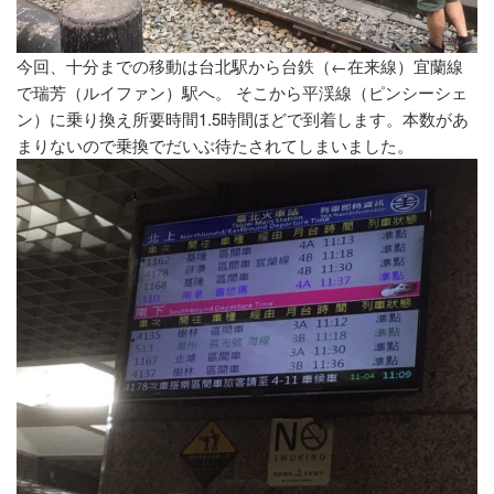
今回、十分までの移動は台北駅から台鉄（←在来線）宜蘭線
で瑞芳（ルイファン）駅へ。 そこから平渓線（ピンシーシェ
ン）に乗り換え所要時間1.5時間ほどで到着します。本数があ
まりないので乗換でだいぶ待たされてしまいました。